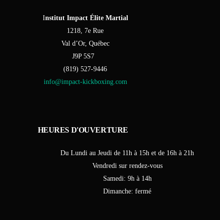
I
nstitut Impact Élite Martial
1218, 7e Rue
Val d’Or, Québec
J9P 5S7
(819) 527-9446
info@impact-kickboxing.com
H
E
U
R
E
S
D
'
O
U
V
E
R
T
U
R
E
Du Lundi au Jeudi de 11h à 15h et de 16h à 21h
Vendredi sur rendez-vous
Samedi: 9h à 14h
Dimanche: fermé