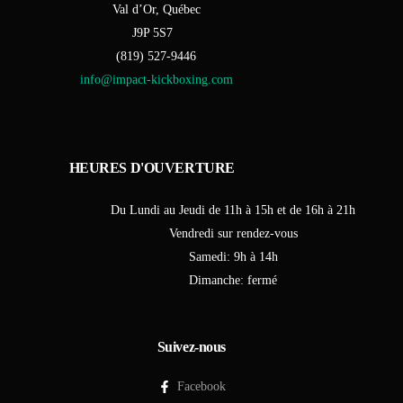
Val d’Or, Québec
J9P 5S7
(819) 527-9446
info@impact-kickboxing.com
H
E
U
R
E
S
D
'
O
U
V
E
R
T
U
R
E
Du Lundi au Jeudi de 11h à 15h et de 16h à 21h
Vendredi sur rendez-vous
Samedi: 9h à 14h
Dimanche: fermé
Suivez-nous
Facebook