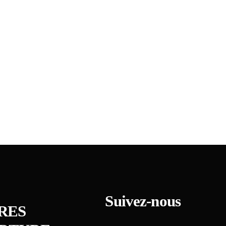
Suivez-nous
R
E
S