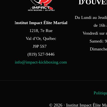
D
'
O
U
V
E
Du Lundi au Jeudi
I
nstitut Impact Élite Martial
de 16h 
1218, 7e Rue
Vendredi sur 
Val d’Or, Québec
Samedi: 9
J9P 5S7
Dimanche
(819) 527-9446
info@impact-kickboxing.com
Politiqu
© 2026 · Institut Impact Élite Ma