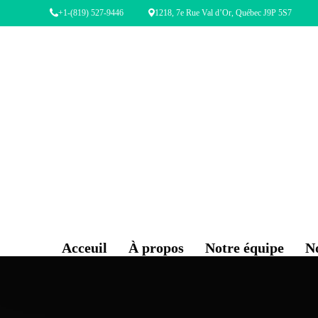
+1-(819) 527-9446
1218, 7e Rue Val d’Or, Québec J9P 5S7
Acceuil
À propos
Notre équipe
N
Ho