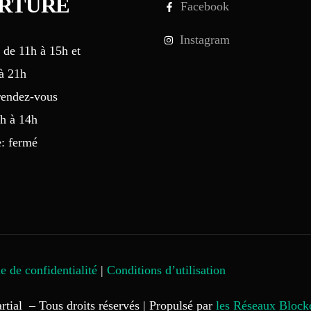
R
T
U
R
E
Facebook
Instagram
 de 11h à 15h et
à 21h
rendez-vous
h à 14h
: fermé
e de confidentialité
|
Conditions d’utilisation
rtial – Tous droits réservés | Propulsé par
les Réseaux Blockc