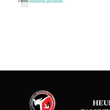
à venir
Évènements
précédents
H
E
U