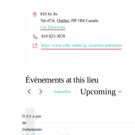
Address
810 6e Av.
Val-d'Or
,
Québec
J9P 1B4
Canada
Get Directions
Phone
819 825-3078
Website
https://www.ville.valdor.qc.ca/arenas-patinoires
Évènements at this lieu
Upcoming
Aujourd'hui
Choisir
la
Il n'y a pas
date.
de
Notice
évènements